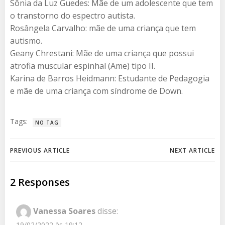
Sônia da Luz Guedes: Mãe de um adolescente que tem
o transtorno do espectro autista.
Rosângela Carvalho: mãe de uma criança que tem
autismo.
Geany Chrestani: Mãe de uma criança que possui
atrofia muscular espinhal (Ame) tipo II.
Karina de Barros Heidmann: Estudante de Pedagogia
e mãe de uma criança com síndrome de Down.
Tags:
NO TAG
Post
Post
PREVIOUS ARTICLE
NEXT ARTICLE
navigation
navigation
2 Responses
Vanessa Soares
disse:
19/02/2022 às 19:12